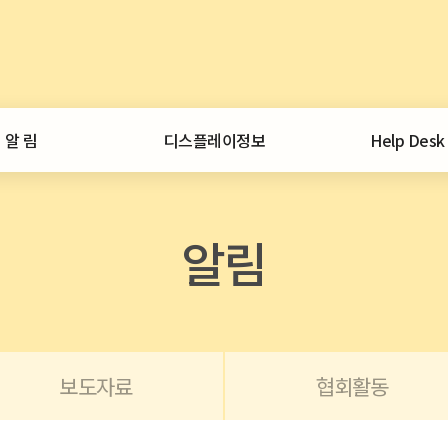
알 림
디스플레이정보
Help Desk
공지사항
일일뉴스
서비스안내
통계
애로사항접수
협회 공지
알림
정보센터
외부 공지
디스플레이 시장
보도자료
통계집
중국디스플레이
협회활동
CEO인사이트
중국 디스플레이 이슈
자료 문의
포토뉴스
특허정보
보유자료
보도자료
협회활동
협회일정
노무정보
회원사동정
협회발간