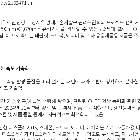
how-210247.html
저우시 인민정부
,
광저우 경제기술개발구 관리위원회와 프로젝트 협력 
,290mm×2,620mm
유리기판을 생산할 수 있는
8.6
세대 프린팅
OL
임
.
이 프로젝트는 태블릿
,
노트북
,
모니터 및 기타 응용제품용 제품을 주
해 속도 가속화
로 액상 발광 물질을 미리 설계된 패턴에 따라 기판에 정확하게 분사한
제조 기술임
.
년간 기술 연구
/
개발을 수행해 왔으며
,
프린팅
OLED
양산 능력과 관련 
은
2024
년
11
월부터 양산 및 고객사 납품을 시작했으며
,
생산능력은 
효율 및 제품 품질 등에서 지속적으로 최적화되고 있음
.
 신형 디스플레이
(TV,
휴대폰
,
노트북
,
모니터
,
웨어러블 기기
,
자동차용 디
 디스플레이가 디스플레이의 새로운 성장 동력으로 부상하고
,
자동차용