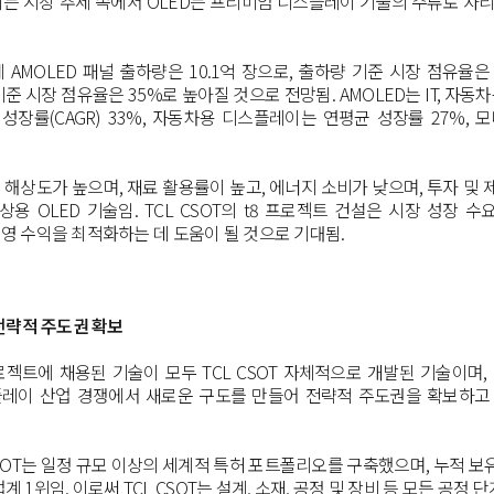
는 시장 추세 속에서
OLED
는 프리미엄 디스플레이 기술의 주류로 자
계
AMOLED
패널 출하량은
10.1
억 장으로
,
출하량 기준 시장 점유율은
기준 시장 점유율은
35%
로 높아질 것으로 전망됨
. AMOLED
는
IT,
자동차
 성장률
(CAGR) 33%,
자동차용 디스플레이는 연평균 성장률
27%,
모
고 해상도가 높으며
,
재료 활용률이 높고
,
에너지 소비가 낮으며
,
투자 및 
 상용
OLED
기술임
. TCL CSOT
의
t8
프로젝트 건설은 시장 성장 수
영 수익을 최적화하는 데 도움이 될 것으로 기대됨
.
전략적 주도권 확보
로젝트에 채용된 기술이 모두
TCL CSOT
자체적으로 개발된 기술이며
,
플레이 산업 경쟁에서 새로운 구도를 만들어 전략적 주도권을 확보하고
SOT
는 일정 규모 이상의 세계적 특허 포트폴리오를 구축했으며
,
누적 보
업계
1
위임
.
이로써
TCL CSOT
는 설계
,
소재
,
공정 및 장비 등 모든 공정 