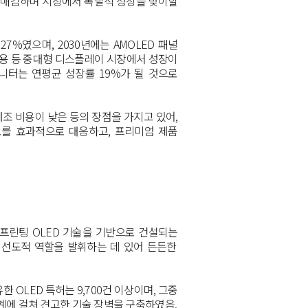
리매김하며 시장에서 폭발적 성장을 맞이할
27%
였으며
, 2030
년에는
AMOLED
패널
용 등 중대형 디스플레이 시장에서 성장이
니터는 연평균 성장률
19%
가 될 것으로
제조 비용이 낮은 등의 장점을 가지고 있어
,
요를 효과적으로 대응하고
,
프리미엄 제품
프린팅
OLED
기술을 기반으로 건설되는
 선도적 역할을 발휘하는 데 있어 든든한
유한
OLED
특허는
9,700
건 이상이며
,
그중
단계에 걸쳐 견고한 기술 장벽을 구축하였음
.