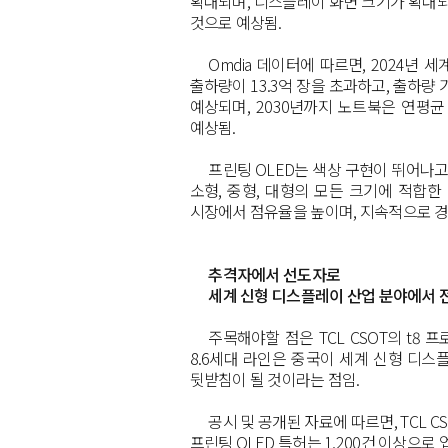
확대되며
,
디스플레이 화면 크기가 확대되
것으로 예상됨
.
Omdia
데이터에 따르면
, 2024
년 세
출하량이
13.3
억 장을 초과하고
,
출하량 
예상되며
, 2030
년까지 노트북은 연평균
예상됨
.
프린팅
OLED
는 색상 구현이 뛰어나
소형
,
중형
,
대형의 모든 크기에 적합한
시장에서 점유율을 높이며
,
지속적으로 경
추격자에서 선도자로
세계 신형 디스플레이 산업 분야에서 
주목해야할 점은
TCL CSOT
의
t8
프
8.6
세대 라인은 중국이 세계 신형 디스
뒷받침이 될 것이라는 점임
.
공시 및 공개된 자료에 따르면
, TCL C
프린팅
OLED
특허는
1,200
건 이상으로 