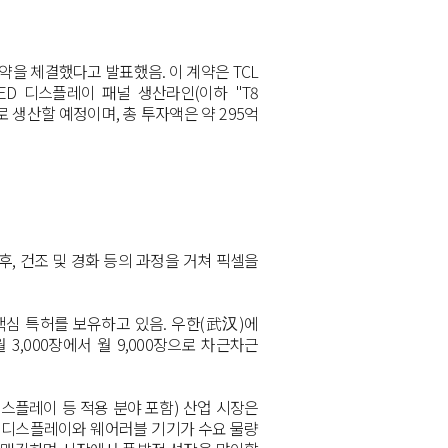
계약을 체결했다고 발표했음
.
이 계약은
TCL
ED
디스플레이 패널 생산라인
(
이하
"T8
로 생산할 예정이며
,
총 투자액은 약
295
억
 후
,
건조 및 경화 등의 과정을 거쳐 픽셀을
핵심 특허를 보유하고 있음
.
우한
(
武
)
에
汉
월
3,000
장에서 월
9,000
장으로 차근차근
스플레이 등 적용 분야 포함
)
산업 시장은
 디스플레이와 웨어러블 기기가 수요 물량