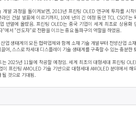
술 개발 과정을 돌이켜보면
, 2013
년 프린팅
OLED
연구에 투자를 시작
산라인 건설 발표에 이르기까지
, 10
여 년의 긴 여정 동안
TCL CSOT
는 
업 반열에 올랐음
.
프린팅
OLED
는 중국 기업이 세계 최초로 상용화
자
"
에서
"
선도자
"
로 전환을 이끄는 중요 돌파구의 역할을 하였음
.
 산업 생태계의 모든 협력업체와 함께 소재 기술 개발부터 전방산업 소
이끌어
,
스스로 차세대 디스플레이 기술 생태계를 구축할 수 있는 충분한
트는
2025
년
11
월에
착공할
예정임
.
세계
최초의
대형세대
프린팅
OL
업이
프린팅
AMOLED
기술
기반으로
대형세대
AMOLED
분야에서
해
가
될
것으로 기대됨
.