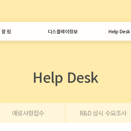
알 림
디스플레이정보
Help Desk
공지사항
일일뉴스
서비스안내
통계
애로사항접수
협회 공지
정보센터
외부 공지
디스플레이 시장
Help Desk
보도자료
통계집
중국디스플레이
협회활동
CEO인사이트
중국 디스플레이 이슈
자료 문의
포토뉴스
특허정보
보유자료
협회일정
노무정보
회원사동정
애로사항접수
R&D 상시 수요조사
협회발간
외부구입
산업정책 정보