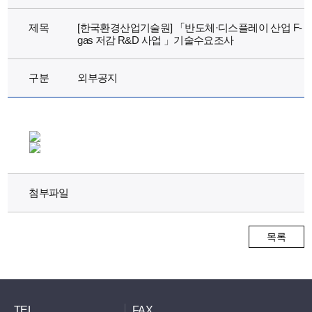
제목
[한국환경산업기술원] 「반도체·디스플레이 산업 F-
gas 저감 R&D 사업 」기술수요조사
구분
외부공지
첨부파일
목록
TEL
FAX