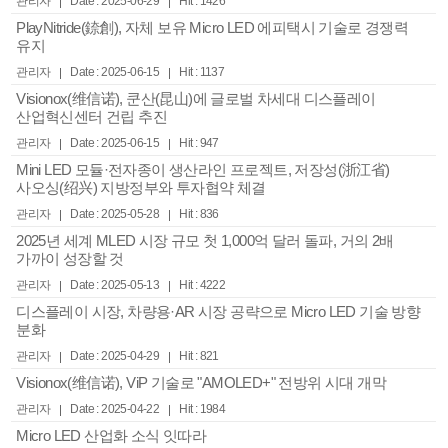
관리자
Date : 2025-06-29
Hit : 1426
PlayNitride(錼創), 자체 보유 Micro LED 에피택시 기술로 경쟁력
유지
관리자
Date : 2025-06-15
Hit : 1137
Visionox(维信诺), 쿤산(昆山)에 글로벌 차세대 디스플레이
산업혁신센터 건립 추진
관리자
Date : 2025-06-15
Hit : 947
Mini LED 모듈·전자종이 생산라인 프로젝트, 저장성(浙江省)
사오싱(绍兴) 지방정부와 투자협약 체결
관리자
Date : 2025-05-28
Hit : 836
2025년 세계 MLED 시장 규모 첫 1,000억 달러 돌파, 거의 2배
가까이 성장할 것
관리자
Date : 2025-05-13
Hit : 4222
디스플레이 시장, 차량용·AR 시장 공략으로 Micro LED 기술 방향
분화
관리자
Date : 2025-04-29
Hit : 821
Visionox(维信诺), ViP 기술로 "AMOLED+" 전방위 시대 개막
관리자
Date : 2025-04-22
Hit : 1984
Micro LED 산업화 소식 잇따라