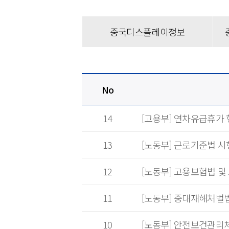
중국디스플레이정보
No
14
[고용부] 연차유급휴가
13
[노동부] 근로기준법 시
12
[노동부] 고용보험법 
11
[노동부] 중대재해처벌
10
[노동부] 안전보건관리