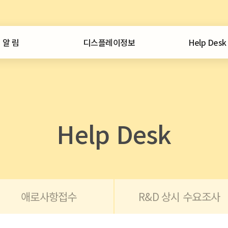
알 림
디스플레이정보
Help Desk
공지사항
일일뉴스
서비스안내
통계
애로사항접수
협회 공지
정보센터
외부 공지
디스플레이 시장
보도자료
통계집
중국디스플레이
Help Desk
협회활동
CEO인사이트
중국 디스플레이 이슈
자료 문의
포토뉴스
특허정보
보유자료
협회일정
노무정보
회원사동정
협회발간
애로사항접수
R&D 상시 수요조사
외부구입
산업정책 정보