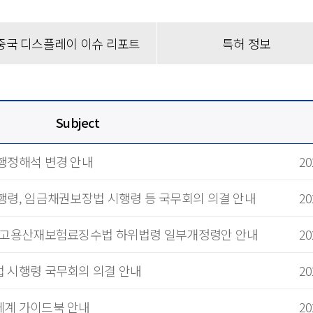
디스플레이 이해
용어집
중국 디스플레이 이슈 리포트
특허 정보
품목분류 가이드
영상으로 만나는 Display
Subject
 행정해석 변경 안내
20
행령, 임금채권보장법 시행령 등 국무회의 의결 안내
20
및 고용산재보험료징수법 하위법령 일부개정령안 안내
20
법 시행령 국무회의 의결 안내
20
체계 가이드북 안내
20