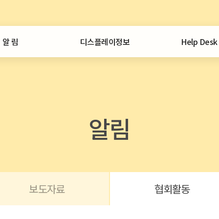
알 림
디스플레이정보
Help Desk
공지사항
일일뉴스
서비스안내
통계
애로사항접수
협회 공지
정보센터
외부 공지
디스플레이 시장
보도자료
통계집
중국디스플레이
알림
협회활동
CEO인사이트
중국 디스플레이 이슈
자료 문의
포토뉴스
특허정보
보유자료
협회일정
노무정보
회원사동정
협회발간
보도자료
협회활동
외부구입
산업정책 정보